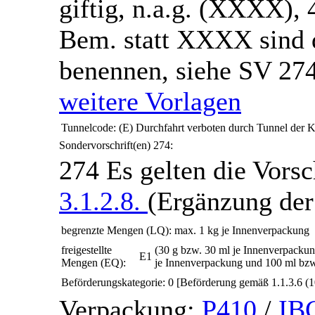
giftig, n.a.g. (XXXX), 4
Bem.
statt XXXX sind 
benennen, siehe SV 27
weitere Vorlagen
Tunnelcode:
(E)
Durchfahrt verboten durch Tunnel der K
Sondervorschrift(en)
274:
274
Es gelten die Vorsc
3.1.2.8.
(Ergänzung der
begrenzte Mengen (LQ):
max. 1 kg je Innenverpackung
freigestellte
(30 g bzw. 30 ml je Innenverpackun
E1
Mengen (EQ):
je Innenverpackung und 100 ml bz
Beförderungskategorie:
0
[Beförderung gemäß 1.1.3.6 (1
Verpackung:
P410
/
IB