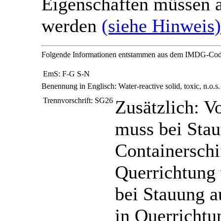
Eigenschaften müssen a
werden
(siehe Hinweis)
Folgende Informationen entstammen aus dem IMDG-Co
EmS:
F-G S-N
Benennung in Englisch:
Water-reactive solid, toxic, n.o.s.
Trennvorschrift:
SG26
Zusätzlich: V
muss bei Stau
Containerschi
Querrichtung 
bei Stauung a
in Querrichtu