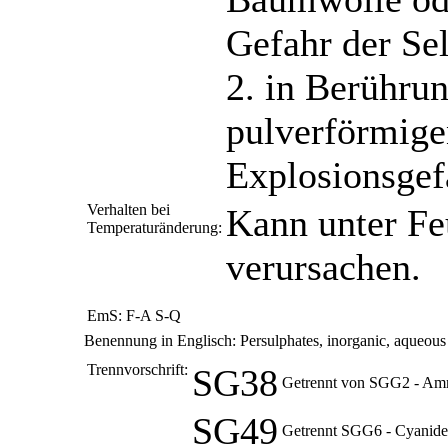
Gefahr der Se
2. in Berühr
pulverförmige
Explosionsgef
Verhalten bei
Kann unter Fe
Temperaturänderung:
verursachen.
EmS:
F-A S-Q
Benennung in Englisch:
Persulphates, inorganic, aqueous 
Trennvorschrift:
SG38
Getrennt von SGG2 - Am
SG49
Getrennt SGG6 - Cyanide