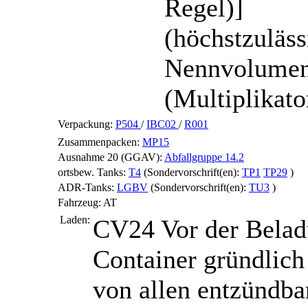
Regel)]
(höchstzuläs
Nennvolume
(Multiplikato
Verpackung:
P504
/
IBC02
/
R001
Zusammenpacken:
MP15
Ausnahme 20 (GGAV):
Abfallgruppe 14.2
ortsbew. Tanks:
T4
(Sondervorschrift(en):
TP1
TP29
)
ADR-Tanks:
LGBV
(Sondervorschrift(en):
TU3
)
Fahrzeug:
AT
Laden:
CV24
Vor der Belad
Container gründlich
von allen entzündba