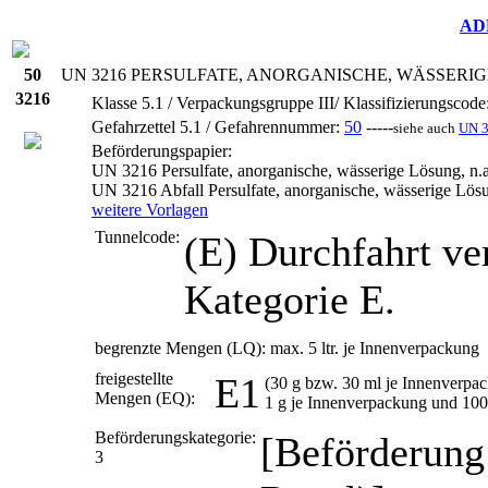
AD
50
UN
3216 PERSULFATE, ANORGANISCHE, WÄSSERIGE
3216
Klasse 5.1 / Verpackungsgruppe III/ Klassifizierungscode
Gefahrzettel 5.1 / Gefahrennummer:
50
-----
siehe auch
UN 
Beförderungspapier:
UN 3216 Persulfate, anorganische, wässerige Lösung, n.a.
UN 3216 Abfall Persulfate, anorganische, wässerige Lösun
weitere Vorlagen
Tunnelcode:
(E)
Durchfahrt ve
Kategorie E.
begrenzte Mengen (LQ):
max. 5 ltr. je Innenverpackung
freigestellte
E1
(30 g bzw. 30 ml je Innenverpa
Mengen (EQ):
1 g je Innenverpackung und 10
Beförderungskategorie:
[Beförderung
3