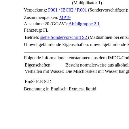
(Multiplikator 1)
Verpackung:
P001
/
IBC02
/
R001
(Sondervorschrift(en)
Zusammenpacken:
MP19
Ausnahme 20 (GGAV):
Abfallgruppe 2.1
Fahrzeug:
FL
Betrieb:
siehe Sondervorschrift S2
(Maßnahmen bei entzü
Umweltgefährdende Eigenschaften:
umweltgefährdende E
Folgende Informationen entstammen aus dem IMDG-Cod
Eigenschaften:
Besteht normalerweise aus alkoho
Verhalten mit Wasser:
Die Mischbarkeit mit Wasser häng
EmS:
F-E S-D
Benennung in Englisch:
Extracts, liquid