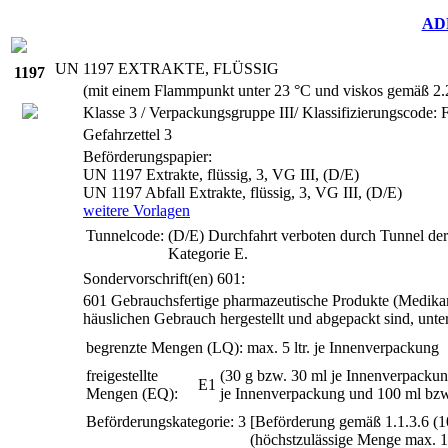
AD
UN
1197 EXTRAKTE, FLÜSSIG
1197
(mit einem Flammpunkt unter 23 °C und viskos gemäß 2.
Klasse 3 / Verpackungsgruppe III/ Klassifizierungscode: 
Gefahrzettel 3
Beförderungspapier:
UN 1197 Extrakte, flüssig, 3, VG III, (D/E)
UN 1197 Abfall Extrakte, flüssig, 3, VG III, (D/E)
weitere Vorlagen
Tunnelcode:
(D/E)
Durchfahrt verboten durch Tunnel der
Kategorie E.
Sondervorschrift(en)
601:
601
Gebrauchsfertige pharmazeutische Produkte (Medikame
häuslichen Gebrauch hergestellt und abgepackt sind, unte
begrenzte Mengen (LQ):
max. 5 ltr. je Innenverpackung
freigestellte
(30 g bzw. 30 ml je Innenverpackun
E1
Mengen (EQ):
je Innenverpackung und 100 ml bz
Beförderungskategorie:
3
[Beförderung gemäß 1.1.3.6 (
(höchstzulässige Menge max. 1