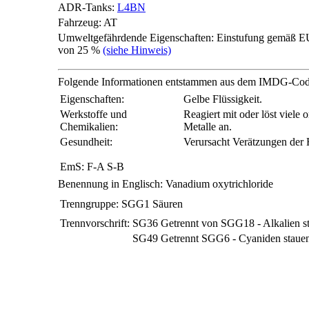
ADR-Tanks:
L4BN
Fahrzeug:
AT
Umweltgefährdende Eigenschaften:
Einstufung gemäß EU
von 25 %
(siehe Hinweis)
Folgende Informationen entstammen aus dem IMDG-Co
Eigenschaften:
Gelbe Flüssigkeit.
Werkstoffe und
Reagiert mit oder löst viele
Chemikalien:
Metalle an.
Gesundheit:
Verursacht Verätzungen der 
EmS:
F-A S-B
Benennung in Englisch:
Vanadium oxytrichloride
Trenngruppe:
SGG1
Säuren
Trennvorschrift:
SG36
Getrennt von SGG18 - Alkalien s
SG49
Getrennt SGG6 - Cyaniden staue