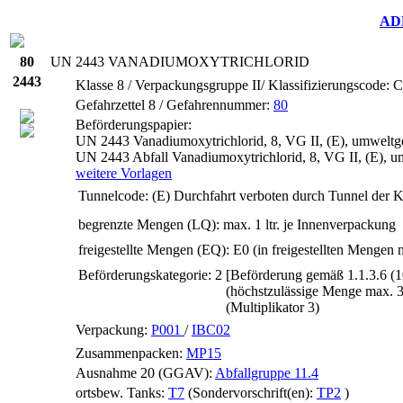
AD
80
UN
2443 VANADIUMOXYTRICHLORID
2443
Klasse 8 / Verpackungsgruppe II/ Klassifizierungscode: 
Gefahrzettel 8 / Gefahrennummer:
80
Beförderungspapier:
UN 2443 Vanadiumoxytrichlorid, 8, VG II, (E), umweltg
UN 2443 Abfall Vanadiumoxytrichlorid, 8, VG II, (E), 
weitere Vorlagen
Tunnelcode:
(E)
Durchfahrt verboten durch Tunnel der K
begrenzte Mengen (LQ):
max. 1 ltr. je Innenverpackung
freigestellte Mengen (EQ):
E0
(in freigestellten Mengen 
Beförderungskategorie:
2
[Beförderung gemäß 1.1.3.6 (
(höchstzulässige Menge max. 
(Multiplikator 3)
Verpackung:
P001
/
IBC02
Zusammenpacken:
MP15
Ausnahme 20 (GGAV):
Abfallgruppe 11.4
ortsbew. Tanks:
T7
(Sondervorschrift(en):
TP2
)