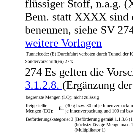
flüssiger Stoff, n.a.g. 
Bem.
statt XXXX sind 
benennen, siehe SV 27
weitere Vorlagen
Tunnelcode:
(E)
Durchfahrt verboten durch Tunnel der K
Sondervorschrift(en)
274:
274
Es gelten die Vorsc
3.1.2.8.
(Ergänzung der
begrenzte Mengen (LQ):
nicht zulässig
freigestellte
(30 g bzw. 30 ml je Innenverpackun
E1
Mengen (EQ):
je Innenverpackung und 100 ml bz
Beförderungskategorie:
3
[Beförderung gemäß 1.1.3.6 (
(höchstzulässige Menge max. 
(Multiplikator 1)