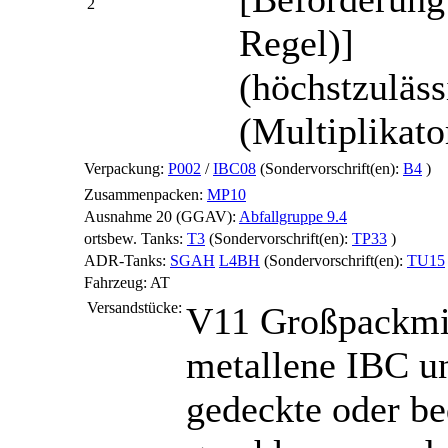
2
Regel)]
(höchstzuläs
(Multiplikato
Verpackung:
P002
/
IBC08
(Sondervorschrift(en):
B4
)
Zusammenpacken:
MP10
Ausnahme 20 (GGAV):
Abfallgruppe 9.4
ortsbew. Tanks:
T3
(Sondervorschrift(en):
TP33
)
ADR-Tanks:
SGAH
L4BH
(Sondervorschrift(en):
TU15
Fahrzeug:
AT
Versandstücke:
V11
Großpackmi
metallene IBC un
gedeckte oder be