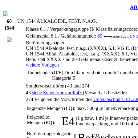
AD
60
UN
1544 ALKALOIDE, FEST, N.A.G.
1544
Klasse 6.1 / Verpackungsgruppe II/ Klassifizierungscode:
Gefahrzettel 6.1 / Gefahrennummer:
60
-----
siehe auch
UN 
Beförderungspapier:
UN 1544 Alkaloide, fest, n.a.g. (XXXX), 6.1, VG II, (D
UN 1544 Abfall Alkaloide, fest, n.a.g. (XXXX), 6.1, VG 
Bem.
statt XXXX sind die Gefahrenauslöser zu benennen
weitere Vorlagen
Tunnelcode:
(D/E)
Durchfahrt verboten durch Tunnel der
Kategorie E.
Sondervorschrift(en)
43 und 274:
43
siehe Sondervorschrift 43
(Versand als Pestizide)
274
Es gelten die Vorschriften des
Unterabschnitts 3.1.2.
begrenzte Mengen (LQ):
max. 500 g je Innenverpackung
freigestellte
E4
(1 g bzw. 1 ml je Innenverpack
Mengen (EQ):
Innenverpackung und 100 ml b
Beförderungskategorie:
[Beförderung