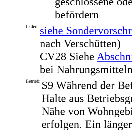
geschlossene ode
befördern
Laden:
siehe Sondervorsch
nach Verschütten)
CV28
Siehe
Abschni
bei Nahrungsmitteln
Betrieb:
S9
Während der Bef
Halte aus Betriebsg
Nähe von Wohngebie
erfolgen. Ein länge